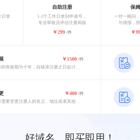
自助注册
保
作日拿
1-2个工作日拿到申请号，
一对一顾问
专业审核员评估注册风险
与填报，
￥299
￥99
/件
展
￥1500
/件
注册商标的有效期为十年，自核准注册之日起计算。注册商标有效期满，需要继续使用的应申请商标续展，商标到期前12个月内应办理续展，约2-3个月核准完成。
更
￥400
/件
注册商标需要变更注册人的名义、地址或者其他注册事项的，应当提出变更申请。变更商标注册人名义或地址的，商标注册人应将其全部注册商标一并变更，约3-5个月核准完成。
好域名，即买即用！