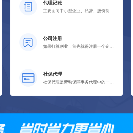
代理记账
主要面向中小型企业、私营、股份制等在京投资设立的办事机构及有发展潜能的创业家，并由经验丰富、业务熟练、责任心强的会计专业团队为您提供优质的会计服务。
立即体验
公司注册
如果打算创业，首先就得注册一个企业（公司），好有模有样地驰骋上阵。工商注册网，线上提交资料，专人全程办理，带来极简流程，告别繁复。
立即体验
社保代理
社保代理是劳动保障事务代理中的一种代理方式 ，社保帮是企业或自由职业者代办及缴纳社会保险的一家国家认定的专业机构，按照国家有关人事政策法规要求，接受单位或个人委托，在其服务项目范围内，为个人或单位缴纳养老保险、生育保险、医疗保险、失业保险及工伤保险等社会保险的费用。
立即体验