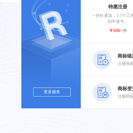
特惠注册
• 特价通道，1-5个工
到申请号；
￥600
/件
商标续
商标变
更多服务